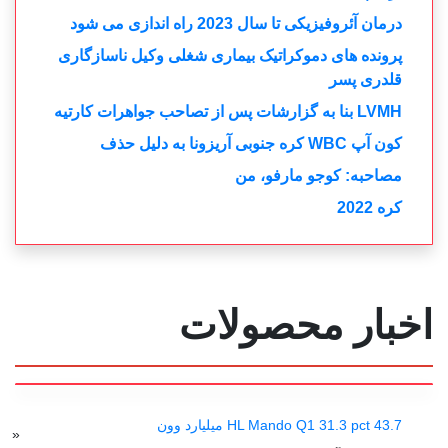
»
343
342
...
338
337
336
335
334
333