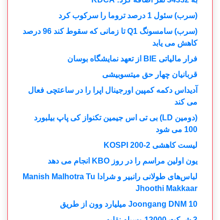
(سرب) سئول 1 درصد تروما را سرکوب کرد
(سرب) سامسونگ Q1 تا زمانی که سقوط کند 96 درصد
کاهش می یابد
فرار مالیاتی BIE از تعهد نمایشگاه بوسان
قربانیان چهار حق میتسوبیشی
آدیداس دکمه کمپین اورجینال اپرا را در ساعتچی فعال
می کند
(دومین LD) بی تی اس جیمین تکنواز کی پاپ بیلبورد
100 می شود
لیست کاهشی KOSPI 200-2
یون اولین مراسم را در روز KBO انجام می دهد
لباس‌های طولانی رانبیر و شرادا Manish Malhotra Tu
Jhoothi ​​Makkaar
Joongang DNM 10 میلیارد وون از طریق
3 شرکت 12000 وسیله نقلیه