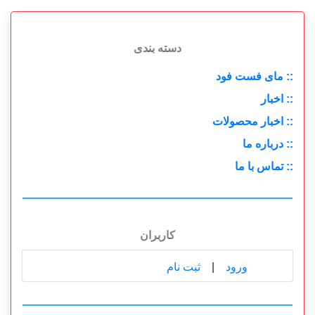
دسته بندی
:: مای فست فود
:: اخبار
:: اخبار محصولات
:: درباره ما
:: تماس با ما
کاربران
ورود
|
ثبت نام