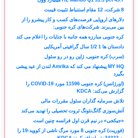
8 شرکت، 12 مقام استنباط تثبیت قیمت
دلارهای اروپایی فرصت‌های کسب و کار پیشرو را از
بین می‌برند. شرکت‌های کره جنوبی:
کره جنوبی مبارزه همه جانبه با جنایات را اعلام می کند
دادستان ها 1 1/2 سال گرافیتی آمریکایی
(سرب) کره جنوبی، ژاپن رو در رو سئول
MY HQ پیشنهاد می کند که Amrika لندن از عید پیشی
بگیرد
(اورژانس) کره جنوبی 11596 مورد COVID-19 را
گزارش می‌کند: KDCA
تلاش سرمایه گذاران سئول مقررات مالی
آتش‌سوزی گانگ‌نئونگ ثروت تحصیلی را تهدید می‌کند
«جیکجی» در نیم قرن اول فرانسه چنین است
(فوریت) کره جنوبی 8 مورد مرگ ناشی از کووید-19 را
به 34332 نفر اضافه کرد: KDCA