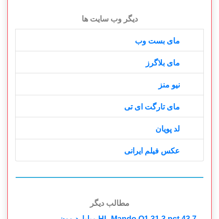
دیگر وب سایت ها
مای بست وب
مای بلاگرز
نیو منز
مای تارگت ای تی
لد پویان
عکس فیلم ایرانی
مطالب دیگر
HL Mando Q1 31.3 pct 43.7 میلیارد وون